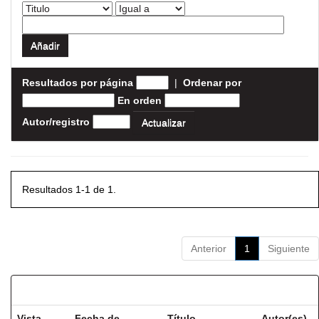
Resultados por página
|
Ordenar por
En orden
Autor/registro
Resultados 1-1 de 1.
Anterior
1
Siguiente
Resultados por ítem:
Vista
Fecha de
Título
Autor(es)