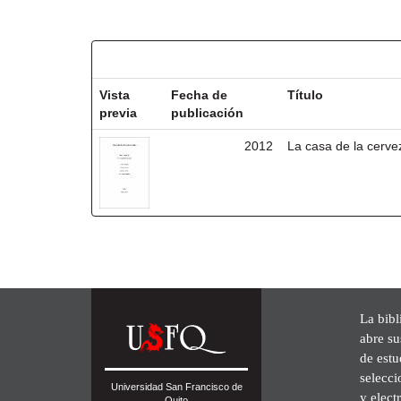
Resultados por ítem:
Vista
Fecha de
Título
previa
publicación
2012
La casa de la cerve
La bibl
abre su
de est
selecci
Universidad San Francisco de
y elect
Quito