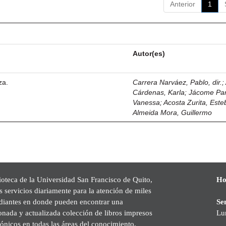
Anterior
1
Autor(es)
za.
Carrera Narváez, Pablo, dir.
;
Cárdenas, Karla
;
Jácome Pa
Vanessa
;
Acosta Zurita, Est
Almeida Mora, Guillermo
ioteca de la Universidad San Francisco de Quito,
Ho
s servicios diariamente para la atención de miles
udiantes en donde pueden encontrar una
Se
onada y actualizada colección de libros impresos
Lu
rónicos en todas las áreas del conocimiento,