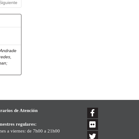
Siguiente
Andrade
redes,
eban
;
rarios de Atención
mestres regulares:
nes a viernes: de 7h00 a 21h00