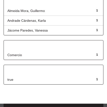
Autor
Almeida Mora, Guillermo
1
Andrade Cárdenas, Karla
1
Jácome Paredes, Vanessa
1
Título
Comercio
1
Has File(s)
true
1