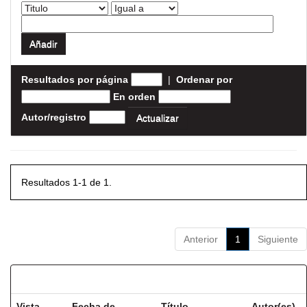
Resultados por página
|
Ordenar por
En orden
Autor/registro
Resultados 1-1 de 1.
Anterior
1
Siguiente
Resultados por ítem:
Vista
Fecha de
Título
Autor(es)