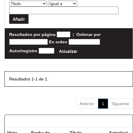
Resultados por página
|
Ordenar por
En orden
Autor/registro
Resultados 1-1 de 1.
Anterior
1
Siguiente
Resultados por ítem:
Vista
Fecha de
Título
Autor(es)