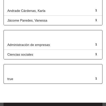
Autor
Andrade Cárdenas, Karla
1
Jácome Paredes, Vanessa
1
Título
Administración de empresas
1
Ciencias sociales
1
Has File(s)
true
1