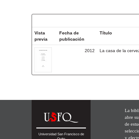
Resultados por ítem:
Vista
Fecha de
Título
previa
publicación
2012
La casa de la cerve
La bibl
abre su
de est
selecci
Universidad San Francisco de
y elect
Quito