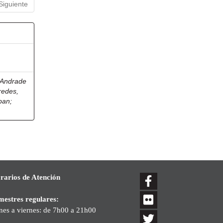
Siguiente
Andrade
redes,
eban
;
rarios de Atención
mestres regulares:
nes a viernes: de 7h00 a 21h00