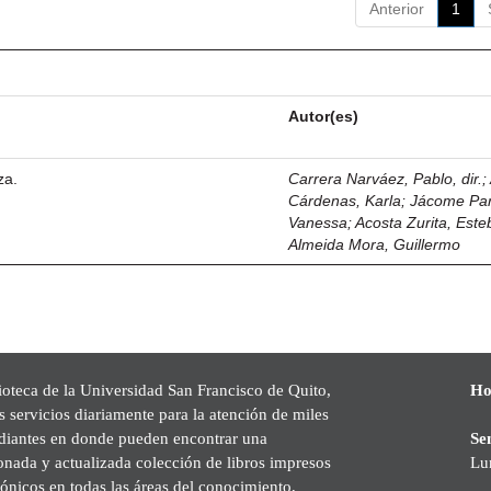
Anterior
1
Autor(es)
za.
Carrera Narváez, Pablo, dir.
;
Cárdenas, Karla
;
Jácome Pa
Vanessa
;
Acosta Zurita, Est
Almeida Mora, Guillermo
ioteca de la Universidad San Francisco de Quito,
Ho
s servicios diariamente para la atención de miles
udiantes en donde pueden encontrar una
Se
onada y actualizada colección de libros impresos
Lu
rónicos en todas las áreas del conocimiento,