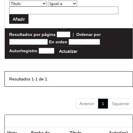
Resultados por página
|
Ordenar por
En orden
Autor/registro
Resultados 1-1 de 1.
Anterior
1
Siguiente
Resultados por ítem:
Vista
Fecha de
Título
Autor(es)