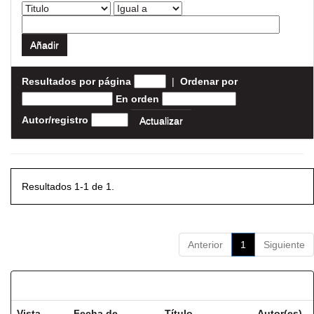
Resultados por página
|
Ordenar por
En orden
Autor/registro
Resultados 1-1 de 1.
Anterior
1
Siguiente
Resultados por ítem:
Vista
Fecha de
Título
Autor(es)