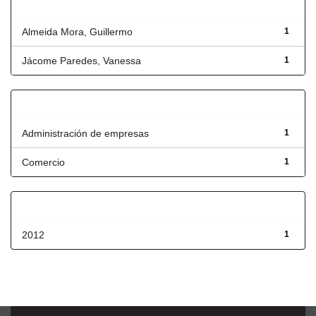
Autor
Almeida Mora, Guillermo
1
Jácome Paredes, Vanessa
1
Título
Administración de empresas
1
Comercio
1
Fecha de lanzamiento
2012
1