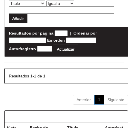
Resultados por página
|
Ordenar por
En orden
Autor/registro
Resultados 1-1 de 1.
Anterior
1
Siguiente
Resultados por ítem:
Vista
Fecha de
Título
Autor(es)