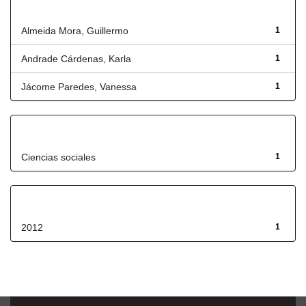
Autor
Almeida Mora, Guillermo
1
Andrade Cárdenas, Karla
1
Jácome Paredes, Vanessa
1
Título
Ciencias sociales
1
Fecha de lanzamiento
2012
1