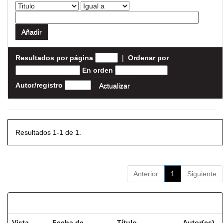
Resultados por página
|
Ordenar por
En orden
Autor/registro
Resultados 1-1 de 1.
Anterior
1
Siguiente
Resultados por ítem:
Vista
Fecha de
Título
Autor(es)