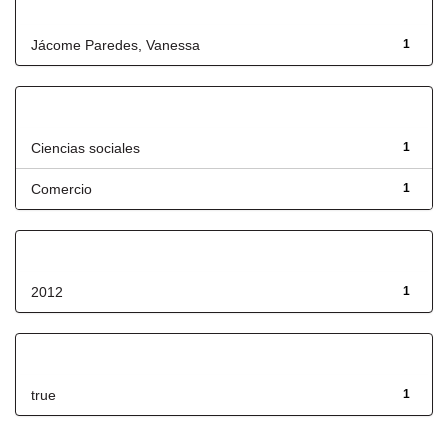
Autor
Jácome Paredes, Vanessa
1
Título
Ciencias sociales
1
Comercio
1
Fecha de lanzamiento
2012
1
Has File(s)
true
1