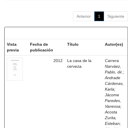
Anterior
1
Siguiente
Resultados por ítem:
Vista
Fecha de
Título
Autor(es)
previa
publicación
2012
La casa de la
Carrera
cerveza.
Narváez,
Pablo, dir.
;
Andrade
Cárdenas,
Karla
;
Jácome
Paredes,
Vanessa
;
Acosta
Zurita,
Esteban
;