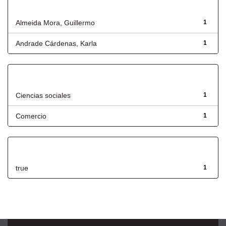
Autor
Almeida Mora, Guillermo
1
Andrade Cárdenas, Karla
1
Título
Ciencias sociales
1
Comercio
1
Has File(s)
true
1