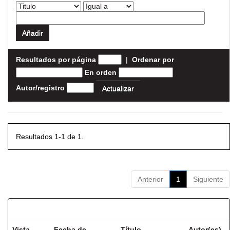
Resultados por página
|
Ordenar por
En orden
Autor/registro
Resultados 1-1 de 1.
Anterior
1
Siguiente
Resultados por ítem:
Vista
Fecha de
Título
Autor(es)