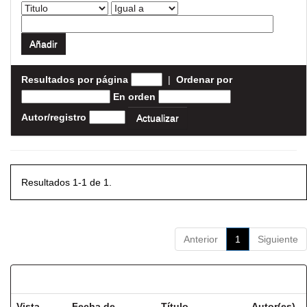
Resultados por página
|
Ordenar por
En orden
Autor/registro
Resultados 1-1 de 1.
Anterior
1
Siguiente
Resultados por ítem:
Vista
Fecha de
Título
Autor(es)