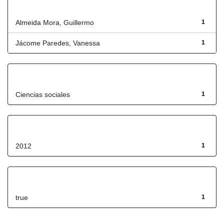
Autor
Almeida Mora, Guillermo
1
Jácome Paredes, Vanessa
1
Título
Ciencias sociales
1
Fecha de lanzamiento
2012
1
Has File(s)
true
1