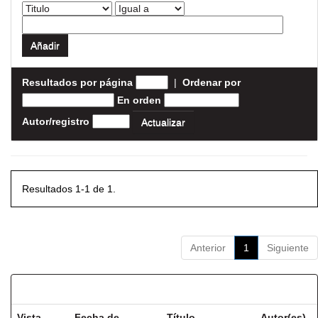
Resultados por página
|
Ordenar por
En orden
Autor/registro
Resultados 1-1 de 1.
Anterior
1
Siguiente
Resultados por ítem:
Vista
Fecha de
Título
Autor(es)