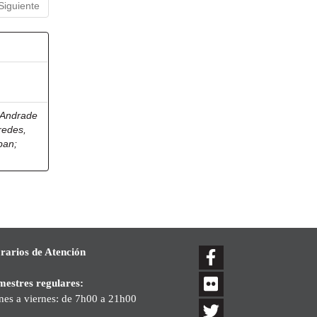
Siguiente
Andrade
redes,
eban
;
rarios de Atención
mestres regulares:
nes a viernes: de 7h00 a 21h00