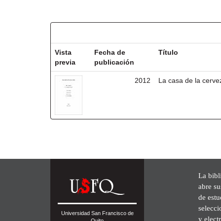
Resultados por ítem:
Vista
Fecha de
Título
previa
publicación
2012
La casa de la cerve
La bibl
abre su
de est
selecci
Universidad San Francisco de
y elect
Quito