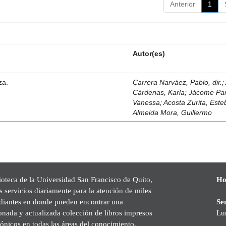
Anterior
1
Autor(es)
za.
Carrera Narváez, Pablo, dir.
;
Cárdenas, Karla
;
Jácome Pa
Vanessa
;
Acosta Zurita, Est
Almeida Mora, Guillermo
ioteca de la Universidad San Francisco de Quito,
Ho
s servicios diariamente para la atención de miles
udiantes en donde pueden encontrar una
Se
onada y actualizada colección de libros impresos
Lu
rónicos en todas las áreas del conocimiento,