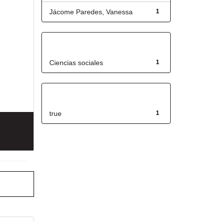
Jácome Paredes, Vanessa
1
Título
Ciencias sociales
1
Has File(s)
true
1