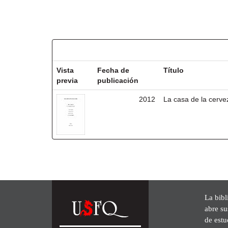
Resultados por ítem:
Vista
Fecha de
Título
previa
publicación
2012
La casa de la cerve
La bibl
abre su
de est