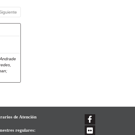
Siguiente
Andrade
redes,
eban
;
rarios de Atención
mestres regulares: