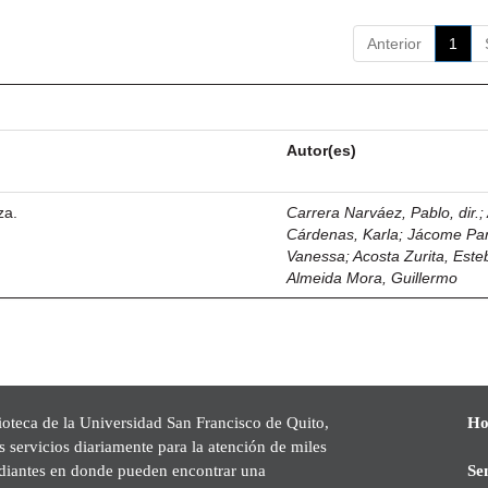
Anterior
1
Autor(es)
za.
Carrera Narváez, Pablo, dir.
;
Cárdenas, Karla
;
Jácome Pa
Vanessa
;
Acosta Zurita, Est
Almeida Mora, Guillermo
ioteca de la Universidad San Francisco de Quito,
Ho
s servicios diariamente para la atención de miles
udiantes en donde pueden encontrar una
Se