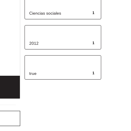
Título
Ciencias sociales
1
Fecha de lanzamiento
2012
1
Has File(s)
true
1