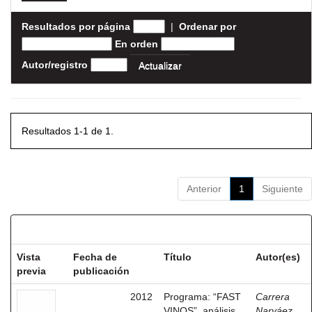
Resultados por página
|
Ordenar por
En orden
Autor/registro
Resultados 1-1 de 1.
Anterior
1
Siguiente
Resultados por ítem:
Vista
Fecha de
Título
Autor(es)
previa
publicación
2012
Programa: “FAST
Carrera
VINOS”, análisis
Narváez,