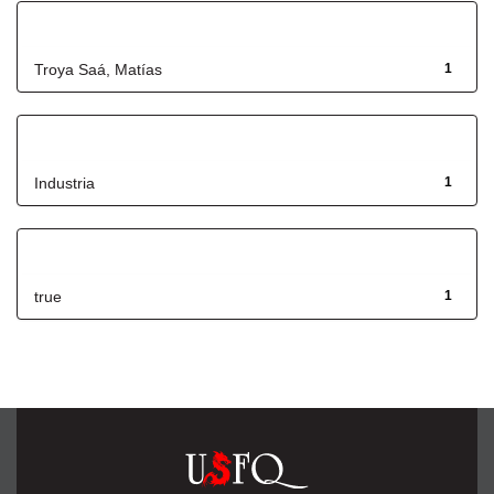
Autor
Troya Saá, Matías
1
Título
Industria
1
Has File(s)
true
1