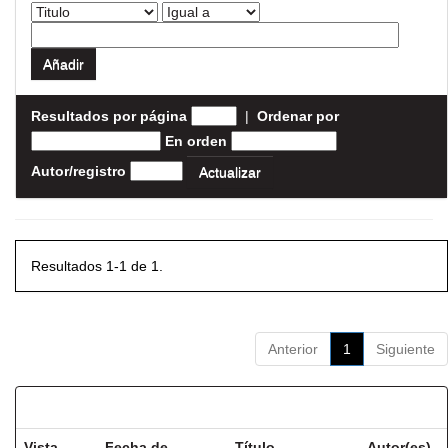
Resultados por página
|
Ordenar por
En orden
Autor/registro
Resultados 1-1 de 1.
Anterior
1
Siguiente
Resultados por ítem:
Vista
Fecha de
Título
Autor(es)