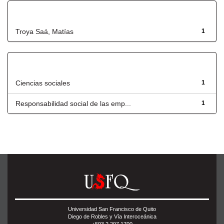
Autor
Troya Saá, Matías
1
Título
Ciencias sociales
1
Responsabilidad social de las emp...
1
Universidad San Francisco de Quito
Diego de Robles y Vía Interoceánica
+593 2 297 1700