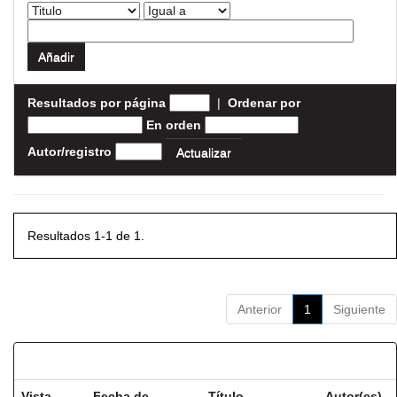
Resultados por página
|
Ordenar por
En orden
Autor/registro
Resultados 1-1 de 1.
Anterior
1
Siguiente
Resultados por ítem:
Vista
Fecha de
Título
Autor(es)