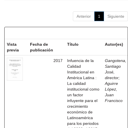
Anterior
1
Siguiente
Resultados por ítem:
Vista
Fecha de
Título
Autor(es)
previa
publicación
2017
Infuencia de la
Gangotena,
Calidad
Santiago
Institucional en
José,
América Latina :
director
;
La calidad
Aguirre
institucional como
López,
un factor
Juan
infuyente para el
Francisco
crecimiento
económico de
Latinoamérica
para los periodos