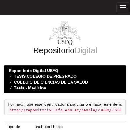
Skip
navigation
Repositorio
Digital
Repositorio Digital USFQ
TESIS COLEGIO DE PREGRADO
COLEGIO DE CIENCIAS DE LA SALUD
Tesis - Medicina
Por favor, use este identificador para citar o enlazar este ítem:
http://repositorio.usfq.edu.ec/handle/23000/3740
Tipo de
bachelorThesis