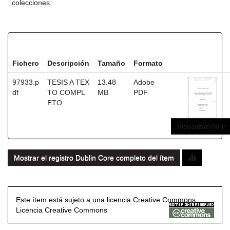
colecciones:
Ficheros en este ítem:
Fichero
Descripción
Tamaño
Formato
97933.p
TESIS A TEX
13.48
Adobe
df
TO COMPL
MB
PDF
ETO
Visualizar/Abrir
Mostrar el registro Dublin Core completo del ítem
Este ítem está sujeto a una licencia Creative Commons
Licencia Creative Commons