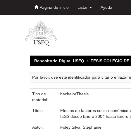
Página de inicio
Listar
Ayuda
Skip
navigation
Repositorio Digital USFQ
TESIS COLEGIO D
Por favor, use este identificador para citar o enlazar 
Tipo de
bachelorThesis
material:
Título :
Efectos de factores socio-económico-c
IESS desde Enero 2004 hasta Enero 
Autor :
Foley Silva, Stephanie