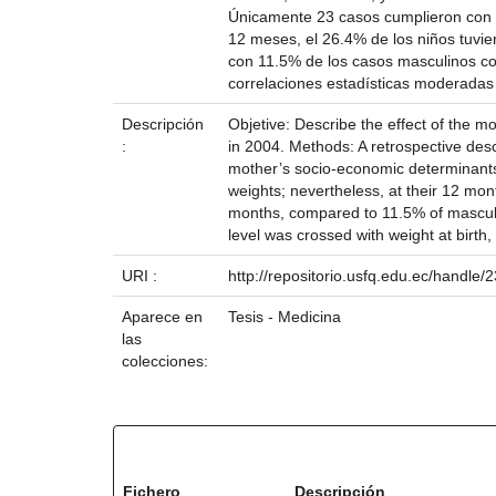
Únicamente 23 casos cumplieron con lo
12 meses, el 26.4% de los niños tuvie
con 11.5% de los casos masculinos con 
correlaciones estadísticas moderadas 
Descripción
Objetive: Describe the effect of the m
:
in 2004. Methods: A retrospective desc
mother’s socio-economic determinants,
weights; nevertheless, at their 12 mo
months, compared to 11.5% of masculin
level was crossed with weight at birt
URI :
http://repositorio.usfq.edu.ec/handle
Aparece en
Tesis - Medicina
las
colecciones:
Ficheros en este ítem:
Fichero
Descripción