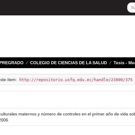
E PREGRADO
COLEGIO DE CIENCIAS DE LA SALUD
Tesis - Me
este ítem:
http://repositorio.usfq.edu.ec/handle/23000/375
ulturales maternos y número de controles en el primer año de vida sobr
2006