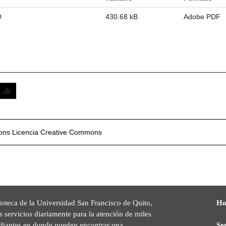
O
430.68 kB
Adobe PDF
mons
Licencia Creative Commons
ioteca de la Universidad San Francisco de Quito,
Ho
s servicios diariamente para la atención de miles
udiantes en donde pueden encontrar una
Se