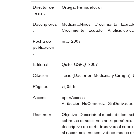
Director de
Ortega, Fernando, dir.
Tesis :
Descriptores
Medicina;Niños - Crecimiento - Ecuado
:
Crecimiento - Ecuador - Análisis de c
Fecha de
may-2007
publicación
:
Editorial :
Quito: USFQ, 2007
Citación :
Tesis (Doctor en Medicina y Cirugía),
Páginas :
vi, 95 h.
Acceso:
openAccess
Atribución-NoComercial-SinDerivadas
Resumen :
Objetivo: Describir el efecto de los f
sobre las condiciones antropométrcia
descriptivo de corte transversal sobr
al nacer, seis meses, y doce meses e