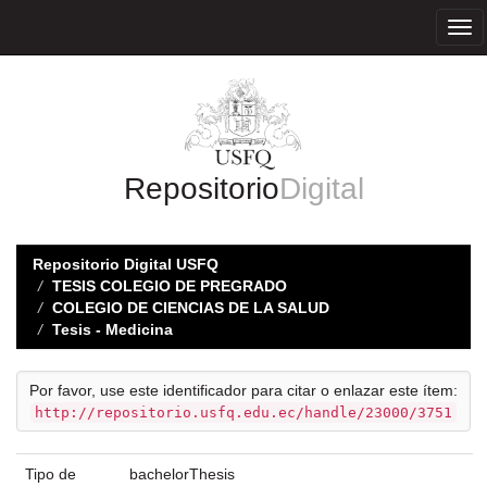
Skip
navigation
Repositorio
Digital
Repositorio Digital USFQ
TESIS COLEGIO DE PREGRADO
COLEGIO DE CIENCIAS DE LA SALUD
Tesis - Medicina
Por favor, use este identificador para citar o enlazar este ítem:
http://repositorio.usfq.edu.ec/handle/23000/3751
Tipo de
bachelorThesis