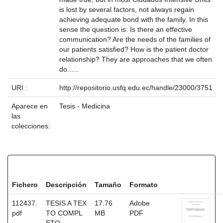
is lost by several factors, not always regain
achieving adequate bond with the family. In this
sense the question is: Is there an effective
communication? Are the needs of the families of
our patients satisfied? How is the patient doctor
relationship? They are approaches that we often
do......
URI :
http://repositorio.usfq.edu.ec/handle/23000/3751
Aparece en
Tesis - Medicina
las
colecciones:
Ficheros en este ítem:
Fichero
Descripción
Tamaño
Formato
112437.
TESIS A TEX
17.76
Adobe
pdf
TO COMPL
MB
PDF