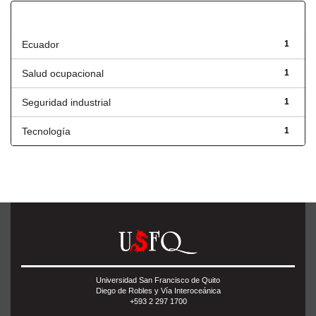
Título
Ecuador
1
Salud ocupacional
1
Seguridad industrial
1
Tecnología
1
Universidad San Francisco de Quito
Diego de Robles y Vía Interoceánica
+593 2 297 1700