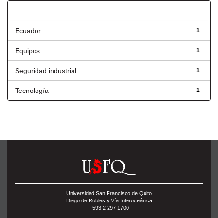
Título
Ecuador
1
Equipos
1
Seguridad industrial
1
Tecnología
1
Universidad San Francisco de Quito
Diego de Robles y Vía Interoceánica
+593 2 297 1700