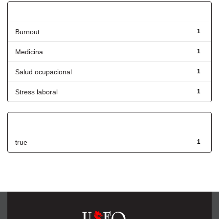
Título
Burnout
1
Medicina
1
Salud ocupacional
1
Stress laboral
1
Has File(s)
true
1