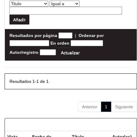
Resultados por página
|
Ordenar por
En orden
Autor/registro
Resultados 1-1 de 1.
Anterior
1
Siguiente
Resultados por ítem:
Vista
Fecha de
Título
Autor(es)