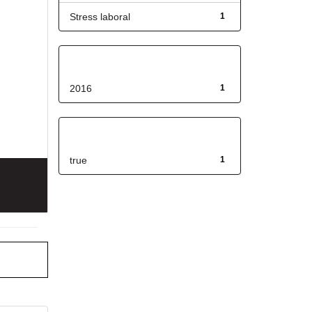
Stress laboral
1
Fecha de lanzamiento
2016
1
Has File(s)
true
1