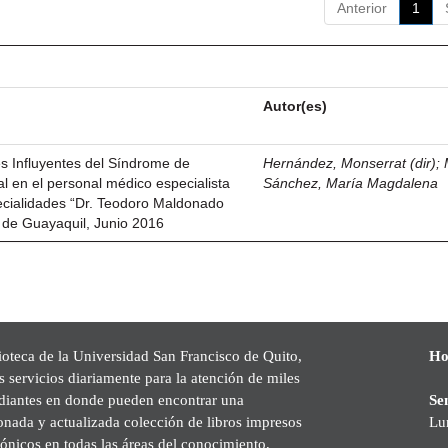
Anterior
1
Autor(es)
es Influyentes del Síndrome de
Hernández, Monserrat (dir)
;
l en el personal médico especialista
Sánchez, María Magdalena
ecialidades “Dr. Teodoro Maldonado
 de Guayaquil, Junio 2016
ioteca de la Universidad San Francisco de Quito,
Ho
s servicios diariamente para la atención de miles
udiantes en donde pueden encontrar una
Se
onada y actualizada colección de libros impresos
Lu
rónicos en todas las áreas del conocimiento,