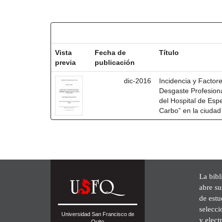
Resultados por ítem:
Vista
Fecha de
Título
previa
publicación
dic-2016
Incidencia y Factor
Desgaste Profesiona
del Hospital de Esp
Carbo” en la ciudad
La bibl
abre su
de est
selecci
Universidad San Francisco de
y elect
Quito