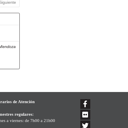
Siguiente
Mendoza
rarios de Atención
mestres regulares:
nes a viernes: de 7h00 a 21h00