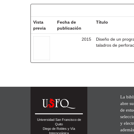
Resultados por ítem:
Vista
Fecha de
Título
previa
publicación
2015
Diseño de un progr
taladros de perforac
La bibl
abre su
de est
selecci
Universidad San Francisco de
y elect
Quito
Diego de Robles y Vía
además 
Interoceánica