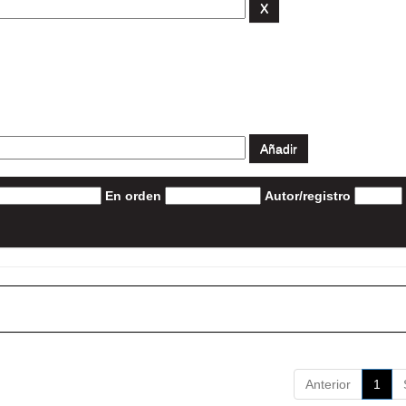
En orden
Autor/registro
Anterior
1