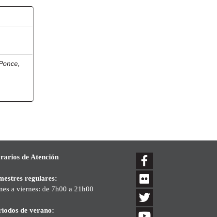
Ponce,
rarios de Atención
mestres regulares:
nes a viernes: de 7h00 a 21h00
ríodos de verano: