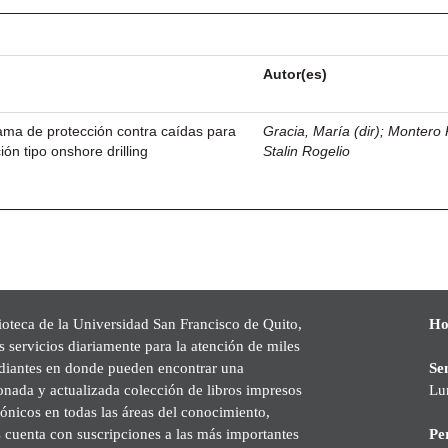
Autor(es)
ama de protección contra caídas para
Gracia, María (dir)
;
Montero 
ión tipo onshore drilling
Stalin Rogelio
ioteca de la Universidad San Francisco de Quito,
Ho
s servicios diariamente para la atención de miles
udiantes en donde pueden encontrar una
Se
onada y actualizada colección de libros impresos
Lu
rónicos en todas las áreas del conocimiento,
cuenta con suscripciones a las más importantes
Pe