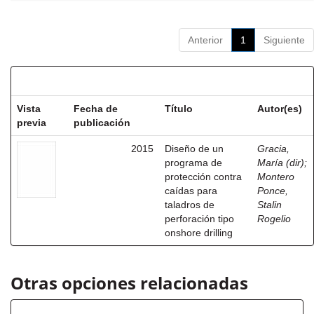
Anterior
1
Siguiente
Resultados por ítem:
Vista
Fecha de
Título
Autor(es)
previa
publicación
2015
Diseño de un
Gracia,
programa de
María (dir)
;
protección contra
Montero
caídas para
Ponce,
taladros de
Stalin
perforación tipo
Rogelio
onshore drilling
Otras opciones relacionadas