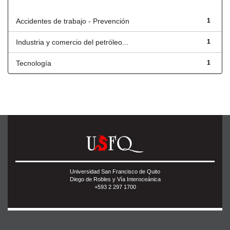
Título
Accidentes de trabajo - Prevención
1
Industria y comercio del petróleo...
1
Tecnología
1
Universidad San Francisco de Quito
Diego de Robles y Vía Interoceánica
+593 2 297 1700