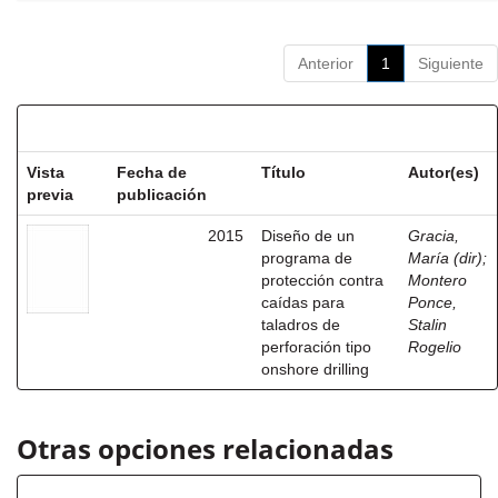
Anterior
1
Siguiente
Resultados por ítem:
Vista
Fecha de
Título
Autor(es)
previa
publicación
2015
Diseño de un
Gracia,
programa de
María (dir)
;
protección contra
Montero
caídas para
Ponce,
taladros de
Stalin
perforación tipo
Rogelio
onshore drilling
Otras opciones relacionadas