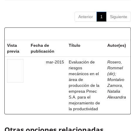
Anterior
1
Siguiente
Resultados por ítem:
Vista
Fecha de
Título
Autor(es)
previa
publicación
mar-2015
Evaluación de
Rosero,
riesgos
Rommel
mecánicos en el
(dir)
;
área de
Montalvo
producción de la
Zamora,
empresa Pmec
Natalia
S.A. para el
Alexandra
mejoramiento de
la productividad
Otras opciones relacionadas