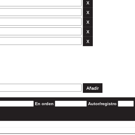
En orden
Autor/registro