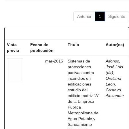
Anterior
1
Siguiente
Resultados por ítem:
Vista
Fecha de
Título
Autor(es)
previa
publicación
mar-2015
Sistemas de
Alfonso,
protecciones
José Luis
pasivas contra
(dir)
;
incendios en
Orellana
edificaciones
León,
estudio del
Gustavo
edificio matriz "A"
Alexander
de la Empresa
Pública
Metropolitana de
Agua Potable y
Saneamiento