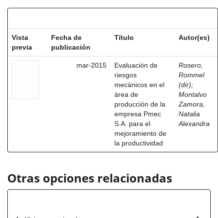
Resultados por ítem:
Vista
Fecha de
Título
Autor(es)
previa
publicación
mar-2015
Evaluación de
Rosero,
riesgos
Rommel
mecánicos en el
(dir)
;
área de
Montalvo
producción de la
Zamora,
empresa Pmec
Natalia
S.A. para el
Alexandra
mejoramiento de
la productividad
Otras opciones relacionadas
Título