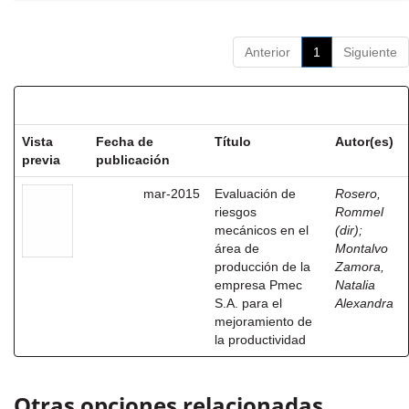
Anterior
1
Siguiente
Resultados por ítem:
Vista
Fecha de
Título
Autor(es)
previa
publicación
mar-2015
Evaluación de
Rosero,
riesgos
Rommel
mecánicos en el
(dir)
;
área de
Montalvo
producción de la
Zamora,
empresa Pmec
Natalia
S.A. para el
Alexandra
mejoramiento de
la productividad
Otras opciones relacionadas