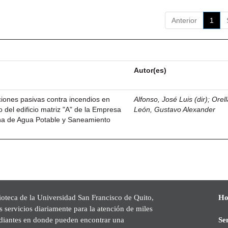
Anterior
1
Autor(es)
iones pasivas contra incendios en
Alfonso, José Luis (dir)
;
Orel
o del edificio matriz "A" de la Empresa
León, Gustavo Alexander
ana de Agua Potable y Saneamiento
ioteca de la Universidad San Francisco de Quito,
Ho
s servicios diariamente para la atención de miles
udiantes en donde pueden encontrar una
Se