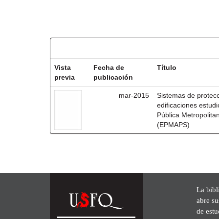
Resultados por ítem:
Vista
Fecha de
Título
previa
publicación
mar-2015
Sistemas de protecc
edificaciones estudi
Pública Metropolit
(EPMAPS)
La bibl
abre su
de est