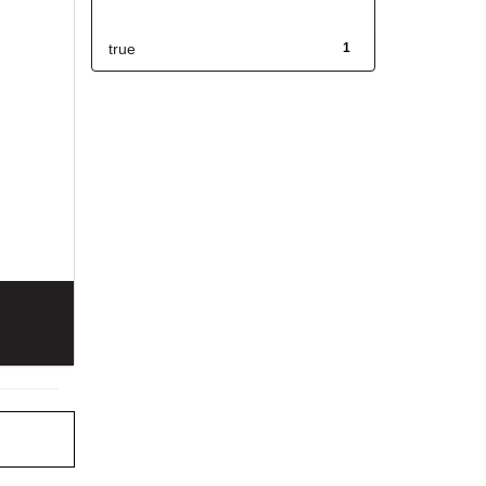
Has File(s)
true
1