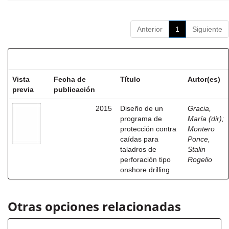
Anterior
1
Siguiente
Resultados por ítem:
Vista
Fecha de
Título
Autor(es)
previa
publicación
2015
Diseño de un
Gracia,
programa de
María (dir)
;
protección contra
Montero
caídas para
Ponce,
taladros de
Stalin
perforación tipo
Rogelio
onshore drilling
Otras opciones relacionadas