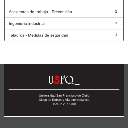
Título
Accidentes de trabajo - Prevención
1
Ingeniería industrial
1
Taladros - Medidas de seguridad
1
Universidad San Francisco de Quito
Diego de Robles y Vía Interoceánica
+593 2 297 1700