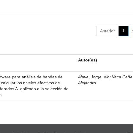
Anterior
1
Autor(es)
ftware para análisis de bandas de
Álava, Jorge, dir.
;
Vaca Cañas
calcular los niveles efectivos de
Alejandro
erados A. aplicado a la selección de
s