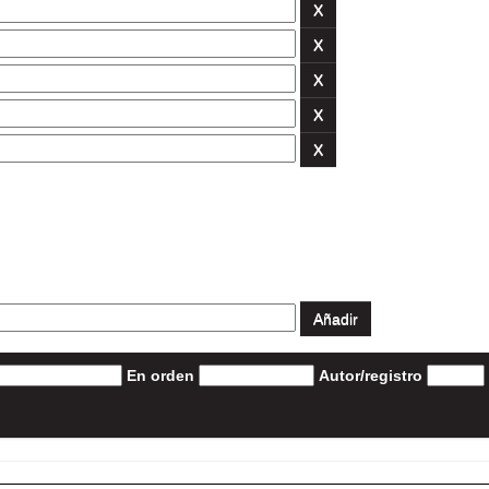
En orden
Autor/registro