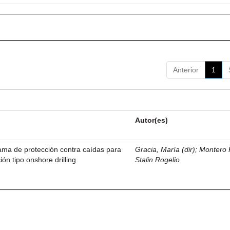
Anterior
1
Autor(es)
ama de protección contra caídas para
Gracia, María (dir)
;
Montero 
ión tipo onshore drilling
Stalin Rogelio