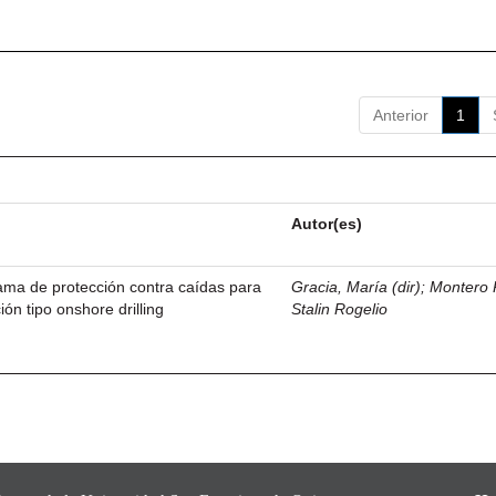
Anterior
1
Autor(es)
ama de protección contra caídas para
Gracia, María (dir)
;
Montero 
ión tipo onshore drilling
Stalin Rogelio