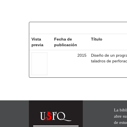
Resultados por ítem:
Vista
Fecha de
Título
previa
publicación
2015
Diseño de un progr
taladros de perforac
La bibl
abre su
de est