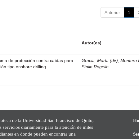
Anterior
1
Autor(es)
ama de protección contra caídas para
Gracia, María (dir)
;
Montero 
ión tipo onshore drilling
Stalin Rogelio
ioteca de la Universidad San Francisco de Quito,
Ho
s servicios diariamente para la atención de miles
udiantes en donde pueden encontrar una
Se