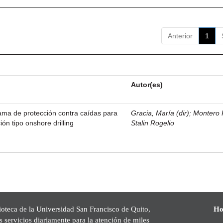
Anterior
1
Autor(es)
ama de protección contra caídas para
Gracia, María (dir)
;
Montero 
ión tipo onshore drilling
Stalin Rogelio
ioteca de la Universidad San Francisco de Quito,
Ho
s servicios diariamente para la atención de miles