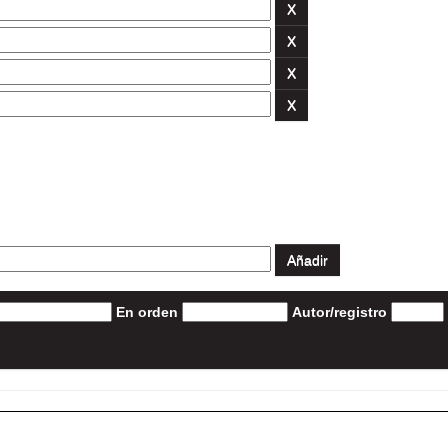
En orden
Autor/registro