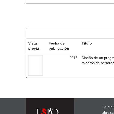
Resultados por ítem:
Vista
Fecha de
Título
previa
publicación
2015
Diseño de un progr
taladros de perforac
La bibl
abre su