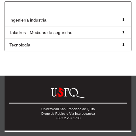
Título
Ingeniería industrial
1
Taladros - Medidas de seguridad
1
Tecnología
1
Universidad San Francisco de Quito
Diego de Robles y Vía Interoceánica
+593 2 297 1700