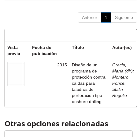
Anterior
1
Siguiente
Resultados por ítem:
Vista
Fecha de
Título
Autor(es)
previa
publicación
2015
Diseño de un
Gracia,
programa de
María (dir)
;
protección contra
Montero
caídas para
Ponce,
taladros de
Stalin
perforación tipo
Rogelio
onshore drilling
Otras opciones relacionadas