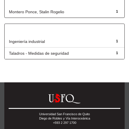
Autor
Montero Ponce, Stalin Rogelio
1
Título
Ingeniería industrial
1
Taladros - Medidas de seguridad
1
Universidad San Francisco de Quito
Diego de Robles y Vía Interoceánica
+593 2 297 1700