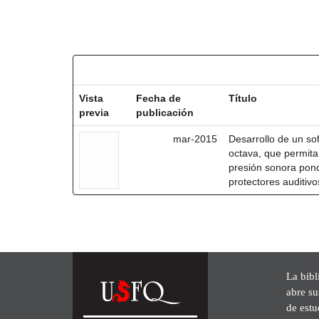
Resultados por ítem:
Vista
Fecha de
Título
previa
publicación
mar-2015
Desarrollo de un so
octava, que permita 
presión sonora pond
protectores auditivo
La bibl
abre su
de est