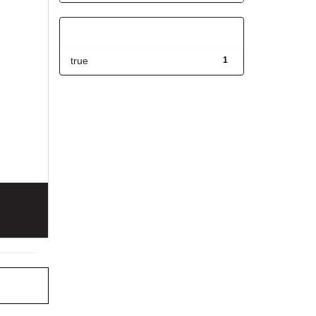
Has File(s)
true
1