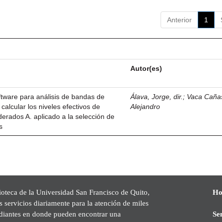
Anterior
1
Autor(es)
ftware para análisis de bandas de
Álava, Jorge, dir.
;
Vaca Cañas
calcular los niveles efectivos de
Alejandro
erados A. aplicado a la selección de
s
ioteca de la Universidad San Francisco de Quito,
Ho
s servicios diariamente para la atención de miles
udiantes en donde pueden encontrar una
Se