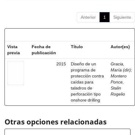
Anterior
1
Siguiente
Resultados por ítem:
Vista
Fecha de
Título
Autor(es)
previa
publicación
2015
Diseño de un
Gracia,
programa de
María (dir)
;
protección contra
Montero
caídas para
Ponce,
taladros de
Stalin
perforación tipo
Rogelio
onshore drilling
Otras opciones relacionadas