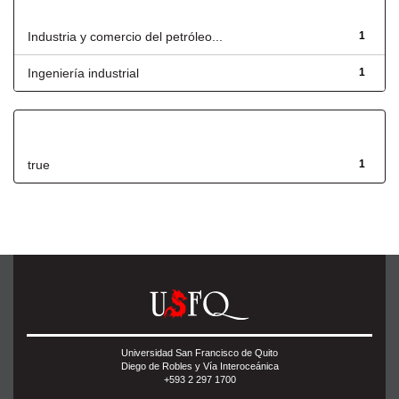
Título
Industria y comercio del petróleo...
1
Ingeniería industrial
1
Has File(s)
true
1
Universidad San Francisco de Quito
Diego de Robles y Vía Interoceánica
+593 2 297 1700