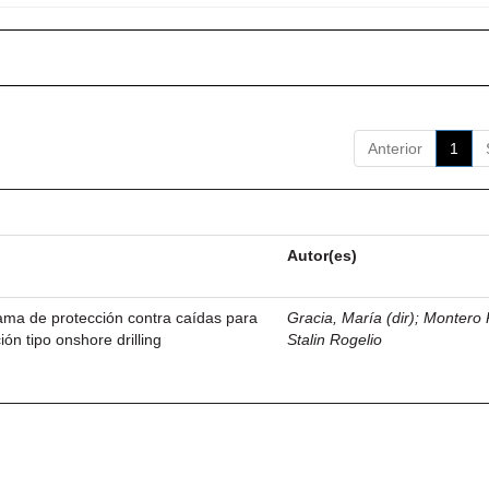
Anterior
1
Autor(es)
ama de protección contra caídas para
Gracia, María (dir)
;
Montero 
ión tipo onshore drilling
Stalin Rogelio