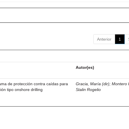
Anterior
1
Autor(es)
ama de protección contra caídas para
Gracia, María (dir)
;
Montero 
ión tipo onshore drilling
Stalin Rogelio