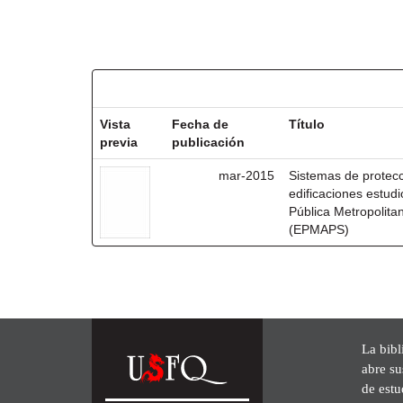
Resultados por ítem:
Vista
Fecha de
Título
previa
publicación
mar-2015
Sistemas de protecc
edificaciones estudi
Pública Metropolit
(EPMAPS)
La bibl
abre su
de est